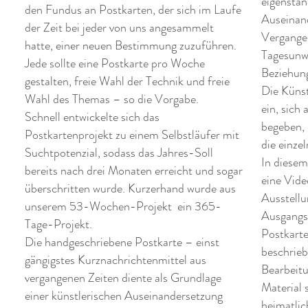
eigenstän
den Fundus an Postkarten, der sich im Laufe
Auseinan
der Zeit bei jeder von uns angesammelt
Vergange
hatte, einer neuen Bestimmung zuzuführen.
Tagesunw
Jede sollte eine Postkarte pro Woche
Beziehun
gestalten, freie Wahl der Technik und freie
Die Künst
Wahl des Themas – so die Vorgabe.
ein, sich 
Schnell entwickelte sich das
begeben, 
Postkartenprojekt zu einem Selbstläufer mit
die einzel
Suchtpotenzial, sodass das Jahres-Soll
In diese
bereits nach drei Monaten erreicht und sogar
eine Vide
überschritten wurde. Kurzerhand wurde aus
Ausstellu
unserem 53-Wochen-Projekt ein 365-
Ausgangsm
Tage-Projekt.
Postkarte
Die handgeschriebene Postkarte – einst
beschrieb
gängigstes Kurznachrichtenmittel aus
Bearbeitu
vergangenen Zeiten diente als Grundlage
Material 
einer künstlerischen Auseinandersetzung
heimatli