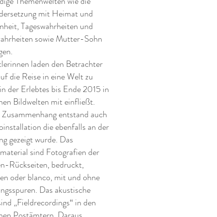
dige Themenwelten wie die
dersetzung mit Heimat und
nheit, Tageswahrheiten und
ahrheiten sowie Mutter-Sohn
gen.
lerinnen laden den Betrachter
auf die Reise in eine Welt zu
in der Erlebtes bis Ende 2015 in
nen Bildwelten mit einfließt.
m Zusammenhang entstand auch
oinstallation die ebenfalls an der
ng gezeigt wurde. Das
aterial sind Fotografien der
n-Rückseiten, bedruckt,
en oder blanco, mit und ohne
ngsspuren. Das akustische
sind „Fieldrecordings“ in den
chen Postämtern. Daraus