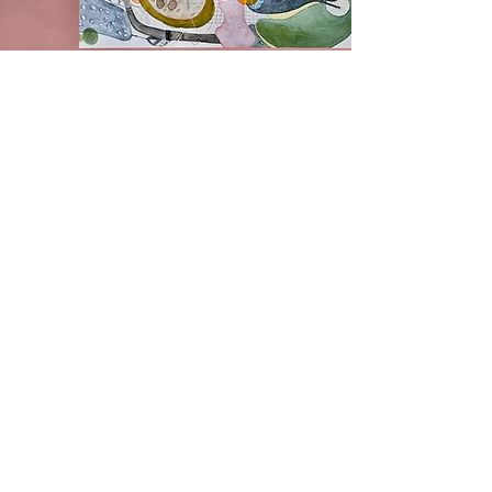
Meine Präsenzzeiten
im
Pulverturm Feldkirch:
3. Juli 13 bis 17:00 Uhr
3. Juli 14:00 Uhr Eröffnung
Samstag und Sonntag
13 bis 17:00 Uhr
Ich bin jeden
Freitag bis Sonntag
von 13 bis 17:00 Uhr
anwesend.
Dienstag bis Donnerstag
von 11 bis 17:00 Uhr
wird mich mein Bruder Ferdinand
Gisinger vertreten. und Sie herzlich Willkommen heissen.
Am Montag bleibt die Ausstellung jeweils geschlossen.